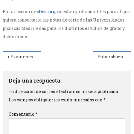
En la sección de «
Descargas
» están ya disponibles para el que
quiera consultarlo las notas de corte de las Universidades
públicas Madrileñas para los distintos estudios de grado y
doble grado.
Navegación
Exámenes de Suboficiales 2022 y Patronatos 2021.
Enhorabuena a Alejandro Arias
de
entradas
Deja una respuesta
Tu dirección de correo electrónico no será publicada.
Los campos obligatorios están marcados con
*
Comentario
*